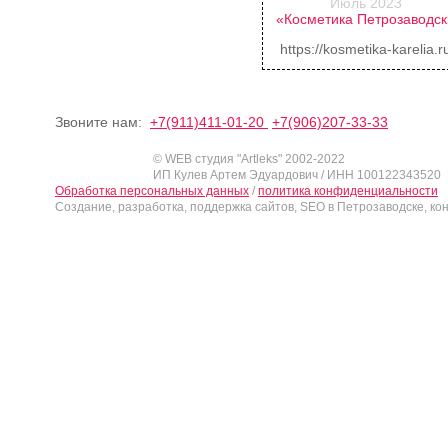
Июль 2023
«Косметика Петрозаводс
https://kosmetika-karelia.r
Звоните нам:
+7(911)411-01-20
+7(906)207-33-33
© WEB студия "Artleks" 2002-2022
ИП Кулев Артем Эдуардович / ИНН 100122343520
Обработка персональных данных
/
политика конфиденциальности
Создание, разработка, поддержка сайтов, SEO в Петрозаводске, ко