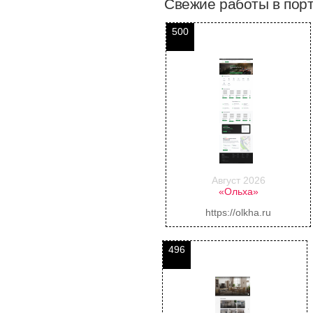
Свежие работы в пор
500
Август 2026
«Ольха»
https://olkha.ru
496