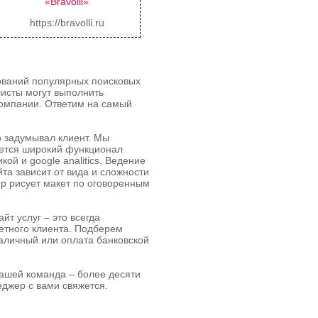
«Bravolli»
https://bravolli.ru
бований популярных поисковых
исты могут выполнить
компании. Ответим на самый
го задумывал клиент. Мы
яется широкий функционал
ой и google analitics. Ведение
а зависит от вида и сложности
р рисует макет по оговоренным
т услуг – это всегда
етного клиента. Подберем
наличный или оплата банковской
нашей команда – более десяти
еджер с вами свяжется.