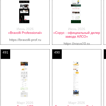
Июнь 2026
Июнь 2026
«Bravolli Professional»
«Сорус - официальный дилер
завода АЛСО»
https://bravolli-prof.ru
https://sorus10.ru
491
490
Март 2026
Март 2026