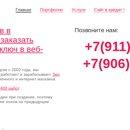
Главная
Портфолио
Услуги
Сайт в кредит !
в в
Позвоните нам:
 заказать
+7(911
ключ в веб-
+7(906
ске с 2002 года, мы
 работают и зарабатывают.
Seo
онного и интернет магазина.
е
400 работ
...
деи при создание, поэтому
 не похож на предыдущие