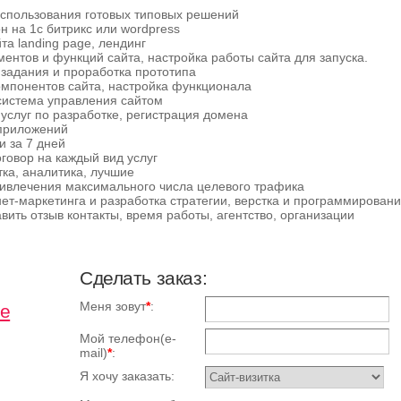
использования готовых типовых решений
 на 1с битрикс или wordpress
а landing page, лендинг
ментов и функций сайта, настройка работы сайта для запуска.
 задания и проработка прототипа
омпонентов сайта, настройка функционала
система управления сайтом
услуг по разработке, регистрация домена
приложений
 за 7 дней
говор на каждый вид услуг
тка, аналитика, лучшие
ривлечения максимального числа целевого трафика
ет-маркетинга и разработка стратегии, верстка и программирован
авить отзыв контакты, время работы, агентство, организации
Сделать заказ:
Меня зовут
*
:
ие
Мой телефон(e-
mail)
*
:
Я хочу заказать: