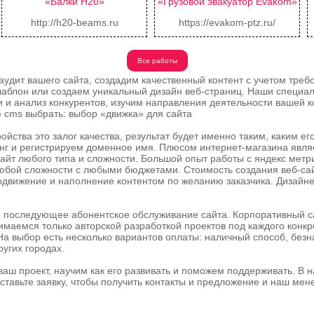
«Балки H20»
«Грузовой эвакуатор Evakom»
http://h20-beams.ru
https://evakom-ptz.ru/
Все работы
аудит вашего сайта, создадим качественный контент с учетом тре
аблон или создаем уникальный дизайн веб-страниц. Наши специал
 и анализ конкурентов, изучим направления деятельности вашей 
 cms выбрать: выбор «движка» для сайта
ойства это залог качества, результат будет именно таким, каким е
нг и регистрируем доменное имя. Плюсом интернет-магазина явл
айт любого типа и сложности. Большой опыт работы с яндекс метрик
юбой сложности с любыми бюджетами. Стоимость создания веб-сайт
движение и наполнение контентом по желанию заказчика. Дизайне
 последующее абонентское обслуживание сайта. Корпоративный сай
имаемся только авторской разработкой проектов под каждого конкр
На выбор есть несколько вариантов оплаты: наличный способ, без
ругих городах.
аш проект, научим как его развивать и поможем поддерживать. В 
ставьте заявку, чтобы получить контакты и предложение и наш мен