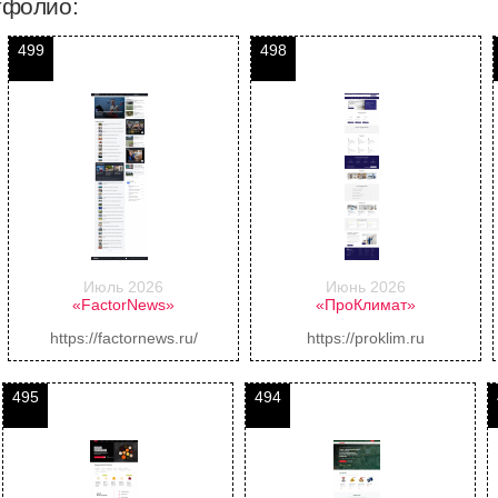
тфолио:
499
498
Июль 2026
Июнь 2026
«FactorNews»
«ПроКлимат»
https://factornews.ru/
https://proklim.ru
495
494