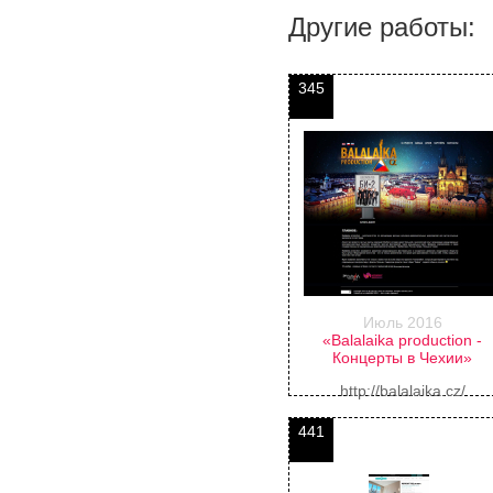
Другие работы:
345
Июль 2016
«Balalaika production -
Концерты в Чехии»
http://balalaika.cz/
441