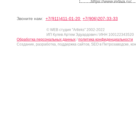
https://www.indiva.ru/
Звоните нам:
+7(911)411-01-20
+7(906)207-33-33
© WEB студия "Artleks" 2002-2022
ИП Кулев Артем Эдуардович / ИНН 100122343520
Обработка персональных данных
/
политика конфиденциальности
Создание, разработка, поддержка сайтов, SEO в Петрозаводске, ко