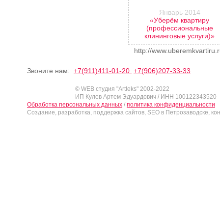
Январь 2014
«Уберём квартиру
(профессиональные
клининговые услуги)»
http://www.uberemkvartiru.r
Звоните нам:
+7(911)411-01-20
+7(906)207-33-33
© WEB студия "Artleks" 2002-2022
ИП Кулев Артем Эдуардович / ИНН 100122343520
Обработка персональных данных
/
политика конфиденциальности
Создание, разработка, поддержка сайтов, SEO в Петрозаводске, ко