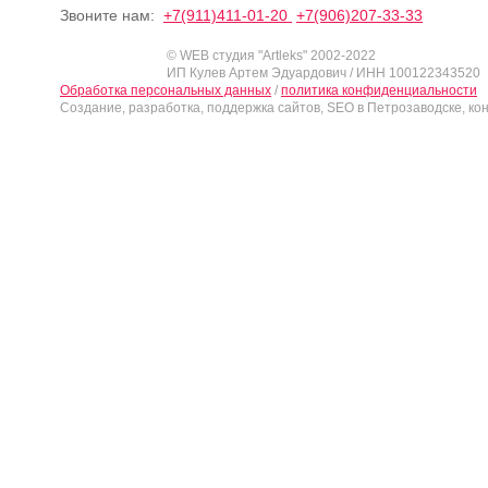
Звоните нам:
+7(911)411-01-20
+7(906)207-33-33
© WEB студия "Artleks" 2002-2022
ИП Кулев Артем Эдуардович / ИНН 100122343520
Обработка персональных данных
/
политика конфиденциальности
Создание, разработка, поддержка сайтов, SEO в Петрозаводске, ко