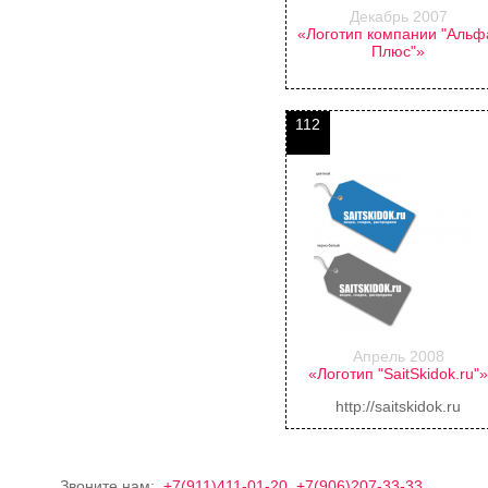
Декабрь 2007
«Логотип компании "Альф
Плюс"»
112
Апрель 2008
«Логотип "SaitSkidok.ru"
http://saitskidok.ru
Звоните нам:
+7(911)411-01-20
+7(906)207-33-33