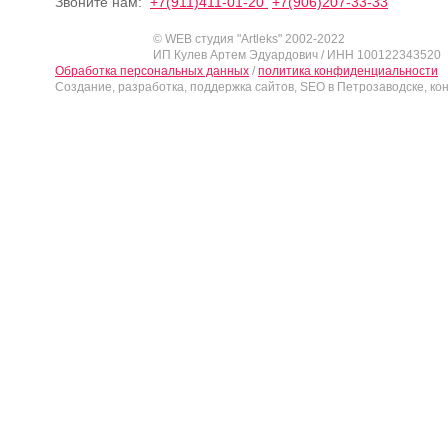
Звоните нам:
+7(911)411-01-20
+7(906)207-33-33
© WEB студия "Artleks" 2002-2022
ИП Кулев Артем Эдуардович / ИНН 100122343520
Обработка персональных данных
/
политика конфиденциальности
Создание, разработка, поддержка сайтов, SEO в Петрозаводске, ко