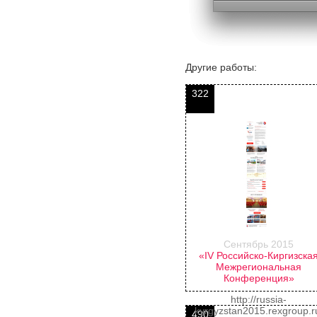
Другие работы:
322
Сентябрь 2015
«IV Российско-Киргизска
Межрегиональная
Конференция»
http://russia-
kyrgyzstan2015.rexgroup.r
490