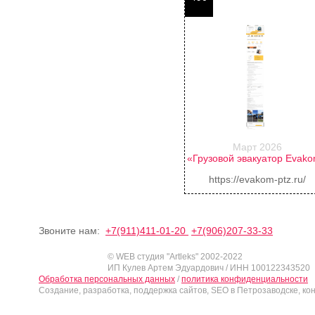
Март 2026
«Грузовой эвакуатор Evak
https://evakom-ptz.ru/
Звоните нам:
+7(911)411-01-20
+7(906)207-33-33
© WEB студия "Artleks" 2002-2022
ИП Кулев Артем Эдуардович / ИНН 100122343520
Обработка персональных данных
/
политика конфиденциальности
Создание, разработка, поддержка сайтов, SEO в Петрозаводске, ко