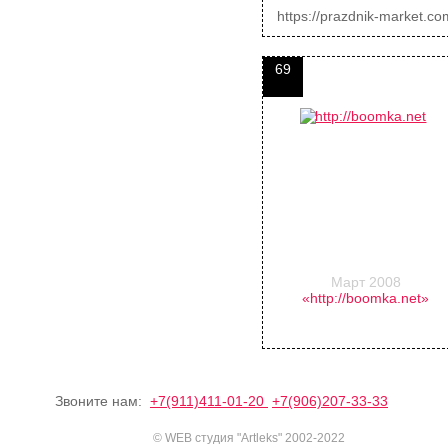
https://prazdnik-market.co
69
Март 2008
«http://boomka.net»
Звоните нам:
+7(911)411-01-20
+7(906)207-33-33
© WEB студия "Artleks" 2002-2022