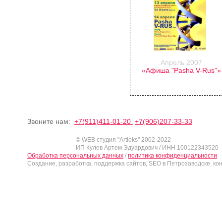
Апрель 2007
«Афиша "Pasha V-Rus"»
Звоните нам:
+7(911)411-01-20
+7(906)207-33-33
© WEB студия "Artleks" 2002-2022
ИП Кулев Артем Эдуардович / ИНН 100122343520
Обработка персональных данных
/
политика конфиденциальности
Создание, разработка, поддержка сайтов, SEO в Петрозаводске, ко