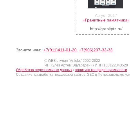
Август 2017
«Гранитные памятники»
http://granitptz.ru/
Звоните нам:
+7(911)411-01-20
+7(906)207-33-33
© WEB студия "Artleks" 2002-2022
ИП Кулев Артем Эдуардович / ИНН 100122343520
Обработка персональных данных
/
политика конфиденциальности
Создание, разработка, поддержка сайтов, SEO в Петрозаводске, ко