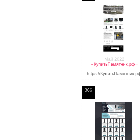
Май 2022
«КупитьПамятник.рф»
https://КупитьПамятник.р
366