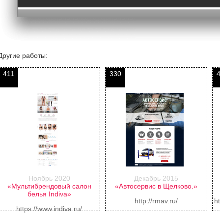
Другие работы:
411
330
Ноябрь 2020
Декабрь 2015
«Мультибрендовый салон
«Автосервис в Щелково.»
белья Indiva»
http://rmav.ru/
h
https://www.indiva.ru/