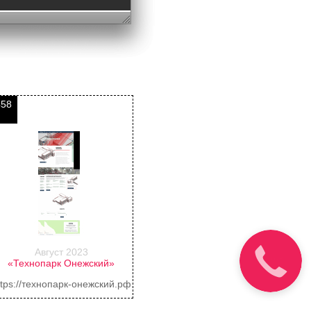
458
Август 2023
Звоним за
«Технопарк Онежский»
26 секунд
ttps://технопарк-онежский.рф