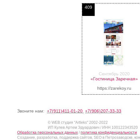
409
Сентябрь 2020
«Гостиница Заречная»
https://zarekoy.ru
Звоните нам:
+7(911)411-01-20
+7(906)207-33-33
© WEB студия "Artleks" 2002-2022
ИП Кулев Артем Эдуардович / ИНН 100122343520
Обработка персональных данных
/
политика конфиденциальности
Создание, разработка, поддержка сайтов, SEO в Петрозаводске, ко