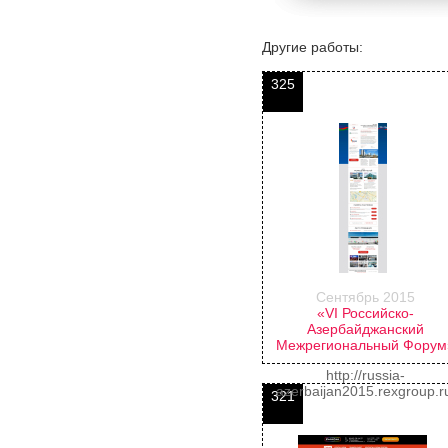
Другие работы:
325
Сентябрь 2015
«VI Российско-
Азербайджанский
Межрегиональный Форум
http://russia-
azerbaijan2015.rexgroup.r
321