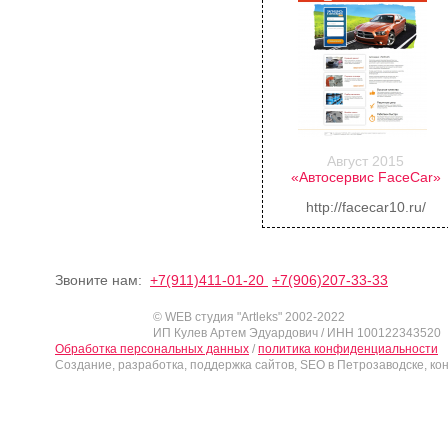
Август 2015
«Автосервис FaceCar»
http://facecar10.ru/
Звоните нам:
+7(911)411-01-20
+7(906)207-33-33
© WEB студия "Artleks" 2002-2022
ИП Кулев Артем Эдуардович / ИНН 100122343520
Обработка персональных данных
/
политика конфиденциальности
Создание, разработка, поддержка сайтов, SEO в Петрозаводске, ко