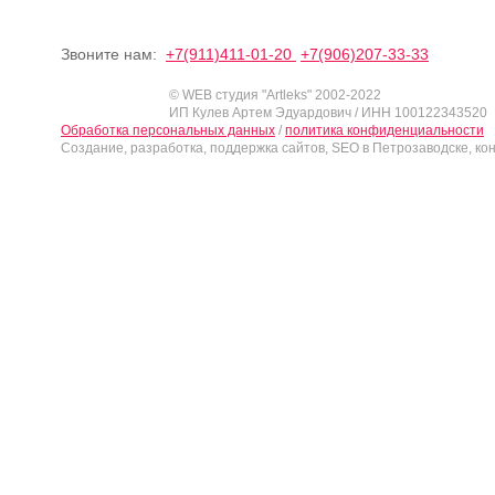
Звоните нам:
+7(911)411-01-20
+7(906)207-33-33
© WEB студия "Artleks" 2002-2022
ИП Кулев Артем Эдуардович / ИНН 100122343520
Обработка персональных данных
/
политика конфиденциальности
Создание, разработка, поддержка сайтов, SEO в Петрозаводске, ко