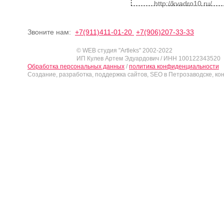
http://kvadro10.ru/
Звоните нам:
+7(911)411-01-20
+7(906)207-33-33
© WEB студия "Artleks" 2002-2022
ИП Кулев Артем Эдуардович / ИНН 100122343520
Обработка персональных данных
/
политика конфиденциальности
Создание, разработка, поддержка сайтов, SEO в Петрозаводске, ко