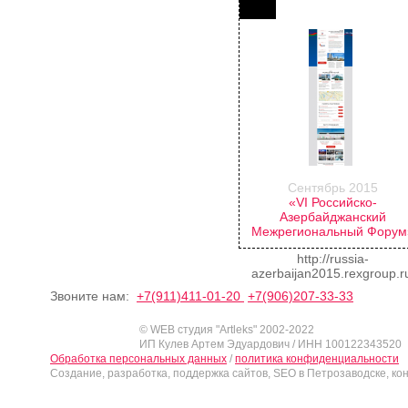
Сентябрь 2015
«VI Российско-
Азербайджанский
Межрегиональный Форум
http://russia-
azerbaijan2015.rexgroup.r
Звоните нам:
+7(911)411-01-20
+7(906)207-33-33
© WEB студия "Artleks" 2002-2022
ИП Кулев Артем Эдуардович / ИНН 100122343520
Обработка персональных данных
/
политика конфиденциальности
Создание, разработка, поддержка сайтов, SEO в Петрозаводске, ко