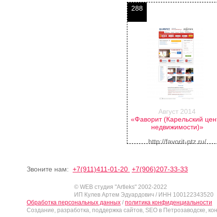
288
Август 2014
«Фаворит (Карельский цен
недвижимости)»
http://favorit-ptz.ru/
Звоните нам:
+7(911)411-01-20
+7(906)207-33-33
© WEB студия "Artleks" 2002-2022
ИП Кулев Артем Эдуардович / ИНН 100122343520
Обработка персональных данных
/
политика конфиденциальности
Создание, разработка, поддержка сайтов, SEO в Петрозаводске, ко