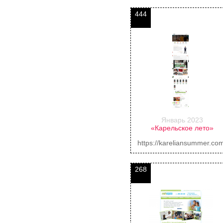
444
Январь 2023
«Карельское лето»
https://kareliansummer.co
268