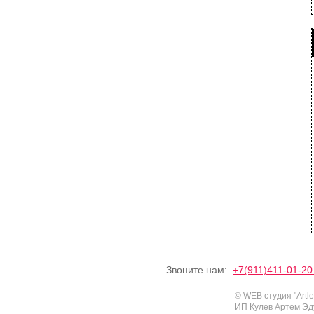
Звоните нам:
+7(911)411-01-2
© WEB студия "Artl
ИП Кулев Артем Эд