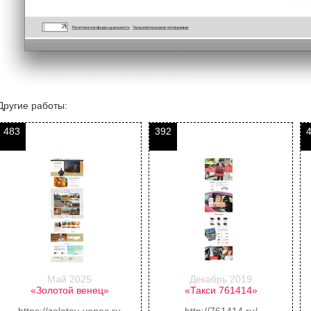
Другие работы:
483
392
Май 2025
Декабрь 2019
«Золотой венец»
«Такси 761414»
https://zolotoy-venec.ru
http://761414.ru/