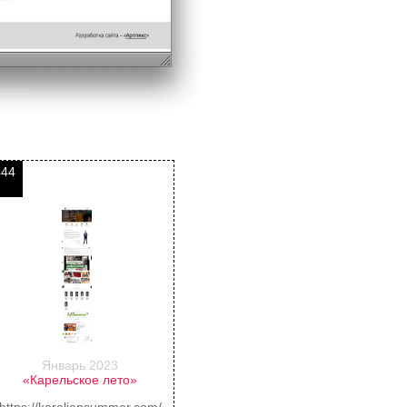
444
Январь 2023
«Карельское лето»
https://kareliansummer.com/