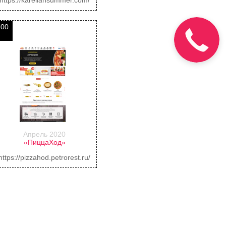
400
Звоним за
26 секунд
Апрель 2020
«ПиццаХод»
https://pizzahod.petrorest.ru/