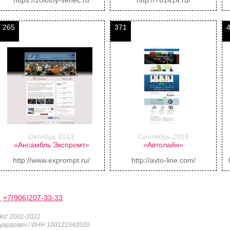
265
371
Октябрь 2013
Сентябрь 2018
«Ансамбль Экспромт»
«Автолайн»
http://www.exprompt.ru/
http://avto-line.com/
0
+7(906)207-33-33
eks" 2002-2022
уардович / ИНН 100122343520