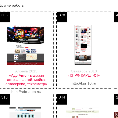
Другие работы:
305
378
Апрель 2015
Сентябрь 2018
«Адо Авто - магазин
«КПРФ КАРЕЛИЯ»
автозапчастей, мойка,
http://kprf10.ru
автосервис, техосмотр»
http://ado-auto.ru/
313
344