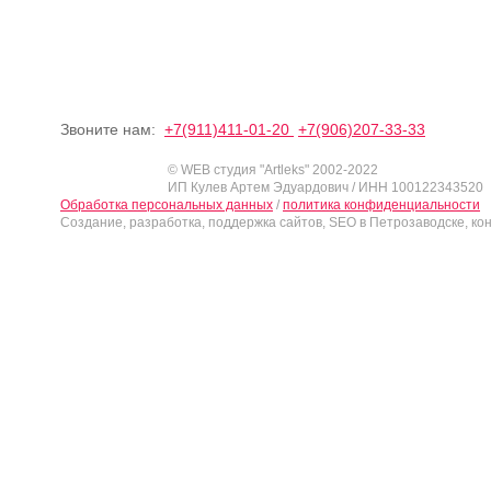
Звоните нам:
+7(911)411-01-20
+7(906)207-33-33
© WEB студия "Artleks" 2002-2022
ИП Кулев Артем Эдуардович / ИНН 100122343520
Обработка персональных данных
/
политика конфиденциальности
Создание, разработка, поддержка сайтов, SEO в Петрозаводске, ко