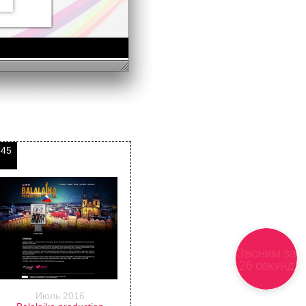
345
Звоним за
26 секунд
Июль 2016