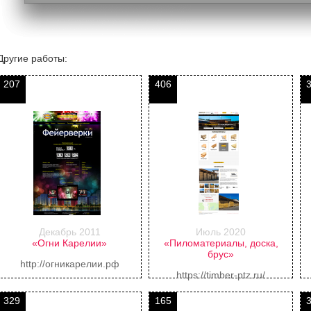
Другие работы:
207
406
Декабрь 2011
Июль 2020
«Огни Карелии»
«Пиломатериалы, доска,
брус»
http://огникарелии.рф
https://timber-ptz.ru/
329
165