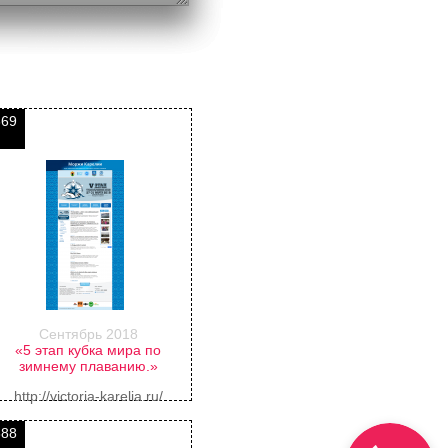
369
Сентябрь 2018
«5 этап кубка мира по
зимнему плаванию.»
http://victoria-karelia.ru/
388