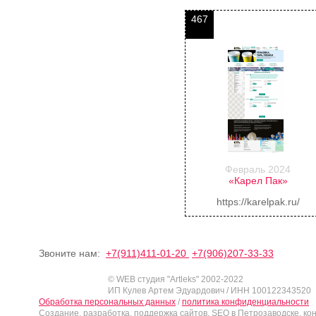
467
Февраль 2024
«Карел Пак»
https://karelpak.ru/
Звоните нам:
+7(911)411-01-20
+7(906)207-33-33
© WEB студия "Artleks" 2002-2022
ИП Кулев Артем Эдуардович / ИНН 100122343520
Обработка персональных данных
/
политика конфиденциальности
Создание, разработка, поддержка сайтов, SEO в Петрозаводске, ко