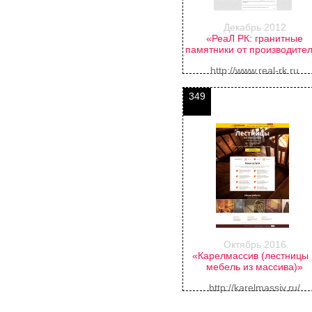
Декабрь 2012
«РеаЛ РК: гранитные
памятники от производите
http://www.real-rk.ru
349
Октябрь 2016
«Карелмассив (лестницы
мебель из массива)»
http://karelmassiv.ru/