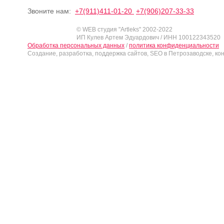
Звоните нам:
+7(911)411-01-20
+7(906)207-33-33
© WEB студия "Artleks" 2002-2022
ИП Кулев Артем Эдуардович / ИНН 100122343520
Обработка персональных данных
/
политика конфиденциальности
Создание, разработка, поддержка сайтов, SEO в Петрозаводске, ко