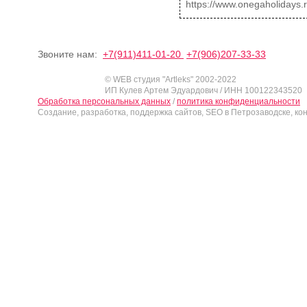
https://www.onegaholidays.r
Звоните нам:
+7(911)411-01-20
+7(906)207-33-33
© WEB студия "Artleks" 2002-2022
ИП Кулев Артем Эдуардович / ИНН 100122343520
Обработка персональных данных
/
политика конфиденциальности
Создание, разработка, поддержка сайтов, SEO в Петрозаводске, ко