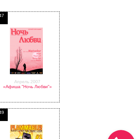
47
Апрель 2007
«Афиша "Ночь Любви"»
49