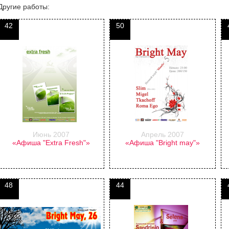
Другие работы:
42
50
Июнь 2007
Апрель 2007
«Афиша "Extra Fresh"»
«Афиша "Bright may"»
48
44