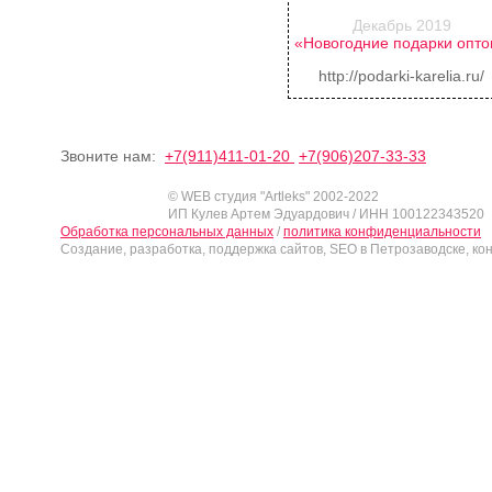
Декабрь 2019
«Новогодние подарки опт
http://podarki-karelia.ru/
Звоните нам:
+7(911)411-01-20
+7(906)207-33-33
© WEB студия "Artleks" 2002-2022
ИП Кулев Артем Эдуардович / ИНН 100122343520
Обработка персональных данных
/
политика конфиденциальности
Создание, разработка, поддержка сайтов, SEO в Петрозаводске, ко