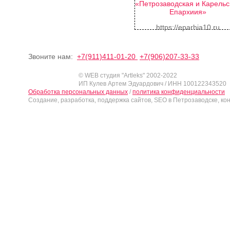
«Петрозаводская и Карельс
Епархиия»
https://eparhia10.ru
Звоните нам:
+7(911)411-01-20
+7(906)207-33-33
© WEB студия "Artleks" 2002-2022
ИП Кулев Артем Эдуардович / ИНН 100122343520
Обработка персональных данных
/
политика конфиденциальности
Создание, разработка, поддержка сайтов, SEO в Петрозаводске, ко