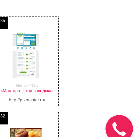
285
Июль 2014
«Мастера Петрозаводска»
http://ptzmaster.ru/
332
Звоним за
26 секунд