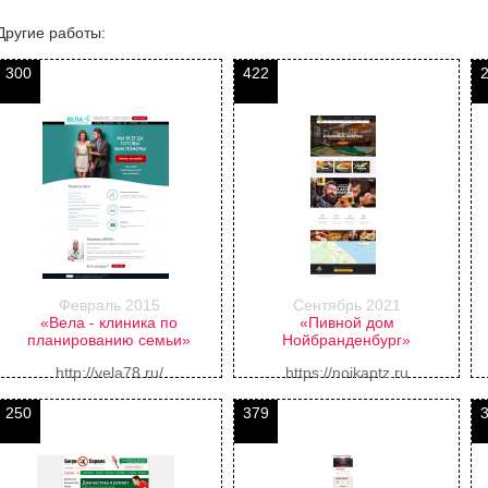
Другие работы:
300
422
Февраль 2015
Сентябрь 2021
«Вела - клиника по
«Пивной дом
планированию семьи»
Нойбранденбург»
http://vela78.ru/
https://noikaptz.ru
250
379