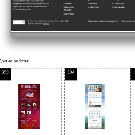
Другие работы:
359
394