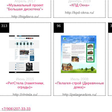
Апрель 2017
Декабрь 2019
«Музыкальный проект
«КПД Окна»
"Большая дискотека"»
http://kpd-okna.ru/
http://bigdisco.ru/
313
96
Июнь 2015
Июль 2008
«РитСтела (памятники,
«Пелагея-строй (Деревянные
ограды)»
дома)»
http://ritstela.ru/
http://pelageadom.ru/
0
+7(906)207-33-33