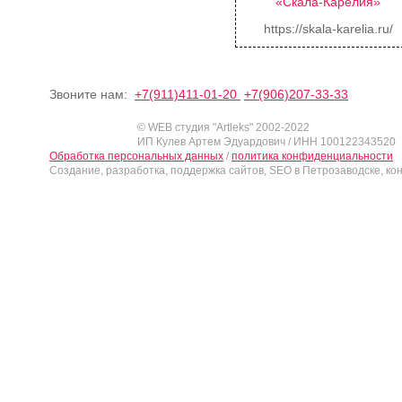
«Скала-Карелия»
https://skala-karelia.ru/
Звоните нам:
+7(911)411-01-20
+7(906)207-33-33
© WEB студия "Artleks" 2002-2022
ИП Кулев Артем Эдуардович / ИНН 100122343520
Обработка персональных данных
/
политика конфиденциальности
Создание, разработка, поддержка сайтов, SEO в Петрозаводске, ко