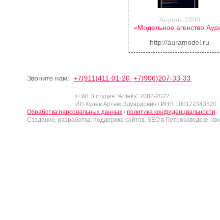
Апрель 2009
«Модельное агенство Аур
http://auramodel.ru
Звоните нам:
+7(911)411-01-20
+7(906)207-33-33
© WEB студия "Artleks" 2002-2022
ИП Кулев Артем Эдуардович / ИНН 100122343520
Обработка персональных данных
/
политика конфиденциальности
Создание, разработка, поддержка сайтов, SEO в Петрозаводске, ко