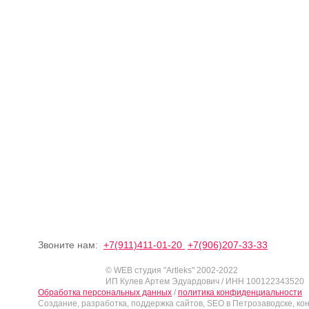
Звоните нам:
+7(911)411-01-20
+7(906)207-33-33
© WEB студия "Artleks" 2002-2022
ИП Кулев Артем Эдуардович / ИНН 100122343520
Обработка персональных данных
/
политика конфиденциальности
Создание, разработка, поддержка сайтов, SEO в Петрозаводске, ко