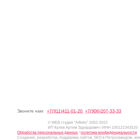
Звоните нам:
+7(911)411-01-20
+7(906)207-33-33
© WEB студия "Artleks" 2002-2022
ИП Кулев Артем Эдуардович / ИНН 100122343520
Обработка персональных данных
/
политика конфиденциальности
Создание, разработка, поддержка сайтов, SEO в Петрозаводске, ко