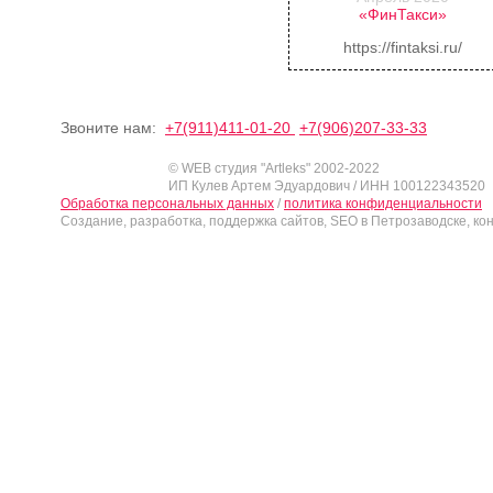
«ФинТакси»
https://fintaksi.ru/
Звоните нам:
+7(911)411-01-20
+7(906)207-33-33
© WEB студия "Artleks" 2002-2022
ИП Кулев Артем Эдуардович / ИНН 100122343520
Обработка персональных данных
/
политика конфиденциальности
Создание, разработка, поддержка сайтов, SEO в Петрозаводске, ко