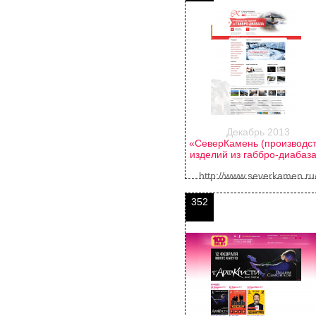
Декабрь 2013
«СеверКамень (производс
изделий из габбро-диабаз
http://www.severkamen.ru
352