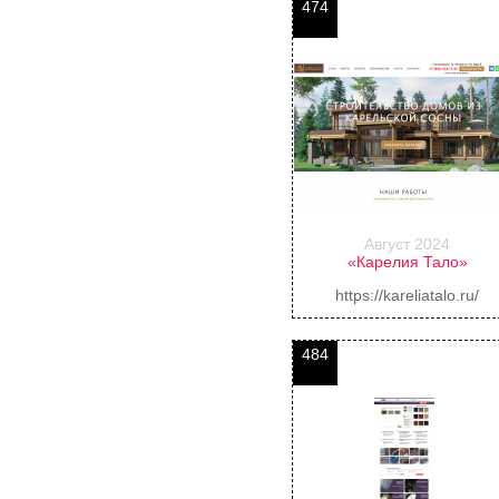
474
Август 2024
«Карелия Тало»
https://kareliatalo.ru/
484